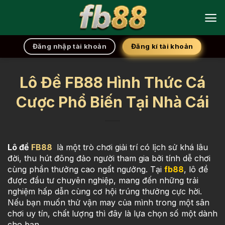
Chuyển
đến
nội
dung
Đăng kí tài khoản
Đăng nhập tài khoản
Lô Đề FB88 Hình Thức Cá
Cược Phổ Biến Tại Nhà Cái
Lô đề
FB88
là một trò chơi giải trí có lịch sử khá lâu
đời, thu hút đông đảo người tham gia bởi tính dễ chơi
cùng phần thưởng cao ngất ngưởng. Tại
fb88
, lô đề
được đầu tư chuyên nghiệp, mang đến những trải
nghiệm hấp dẫn cùng cơ hội trúng thưởng cực hời.
Nếu bạn muốn thử vận may của mình trong một sân
chơi uy tín, chất lượng thì đây là lựa chọn số một dành
cho bạn.