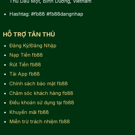
Thủ Dầu Một, Bình Dương, Vietnam
Hashtag: #fb88 #fb88dangnhap
HỖ TRỢ TÂN THỦ
Đăng Ký/Đăng Nhập
Nạp Tiền fb88
Rút Tiền fb88
Tải App fb88
Chính sách bảo mật fb88
Chăm sóc khách hàng fb88
Điều khoản sử dụng tại fb88
Khuyến mãi fb88
Miễn trừ trách nhiệm fb88