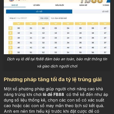
Dịch vụ lô đề tại fb88 đảm bảo an toàn, bảo mật thông tin
và giao dịch người chơi
Phương pháp tăng tối đa tỷ lệ trúng giải
Một số phương pháp giúp người chơi nâng cao khả
năng trúng khi chơi
lô đề FB88
có thể kể đến như áp
dụng số liệu thống kê, chọn các con số có xác suất
cao hoặc các con số may mắn theo lịch sử kết quả.
Anh em nên tìm hiểu kỹ trước khi đặt cược để có