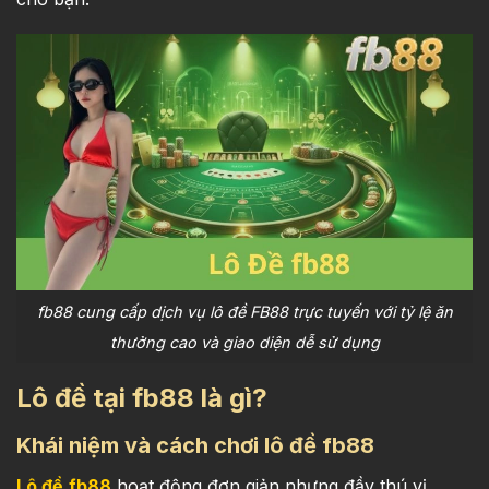
fb88 cung cấp dịch vụ lô đề FB88 trực tuyến với tỷ lệ ăn
thưởng cao và giao diện dễ sử dụng
Lô đề tại fb88 là gì?
Khái niệm và cách chơi lô đề fb88
Lô đề
fb88
hoạt động đơn giản nhưng đầy thú vị.