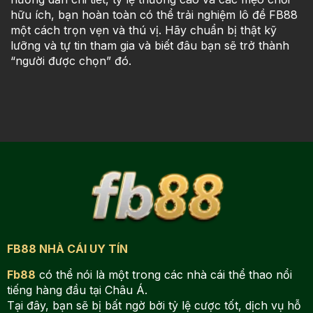
hữu ích, bạn hoàn toàn có thể trải nghiệm lô đề FB88
một cách trọn vẹn và thú vị. Hãy chuẩn bị thật kỹ
lưỡng và tự tin tham gia và biết đâu bạn sẽ trở thành
“người được chọn” đó.
FB88 NHÀ CÁI UY TÍN
Fb88
có thể nói là một trong các nhà cái thể thao nổi
tiếng hàng đầu tại Châu Á.
Tại đây, bạn sẽ bị bất ngờ bởi tỷ lệ cược tốt, dịch vụ hỗ