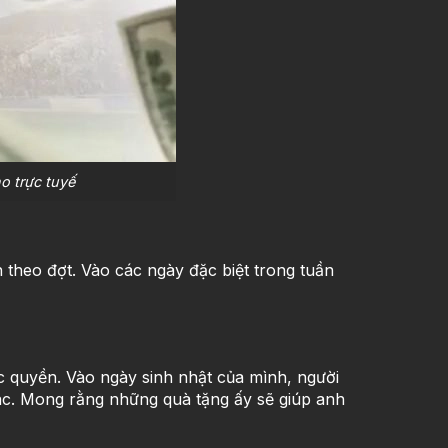
o trực tuyế
 theo đợt. Vào các ngày đặc biệt trong tuần
ộc quyền. Vào ngày sinh nhật của mình, người
hác. Mong rằng những quà tặng ấy sẽ giúp anh