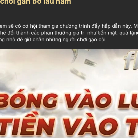
 chơi gắn bó lâu năm
 em sẽ có cơ hội tham gia chương trình đầy hấp dẫn này. Mỗ
hể đổi thành các phần thưởng giá trị như tiền mặt, quà t
ng nhỏ để giữ chân những người chơi gạo cội.