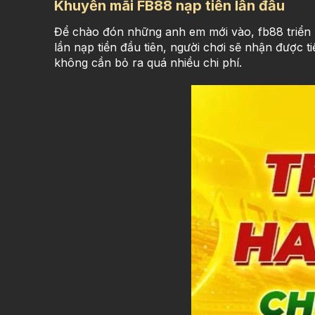
Khuyến mãi FB88 nạp tiền lần đầu
Để chào đón những anh em mới vào,
fb88
triển
lần nạp tiền đầu tiên, người chơi sẽ nhận được t
không cần bỏ ra quá nhiều chi phí.