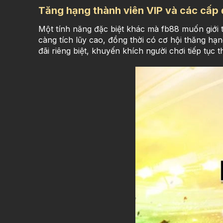
Tăng hạng thành viên VIP và các cấp
Một tính năng đặc biệt khác mà
fb88
muốn giới 
càng tích lũy cao, đồng thời có cơ hội thăng 
đãi riêng biệt, khuyến khích người chơi tiếp tục 