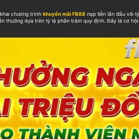
 khai chương trình
khuyến mãi FB88
nạp tiền lần đầu với 
iền thưởng dựa trên tỷ lệ phần trăm quy định. Đây là cơ hộ