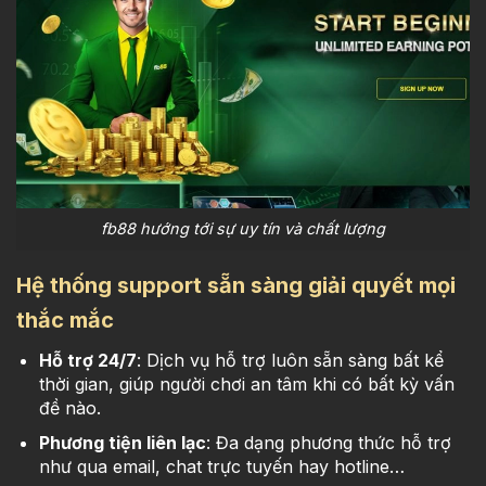
fb88 hướng tới sự uy tín và chất lượng
Hệ thống support sẵn sàng giải quyết mọi
thắc mắc
Hỗ trợ 24/7
: Dịch vụ hỗ trợ luôn sẵn sàng bất kể
thời gian, giúp người chơi an tâm khi có bất kỳ vấn
đề nào.
Phương tiện liên lạc
: Đa dạng phương thức hỗ trợ
như qua email, chat trực tuyến hay hotline…