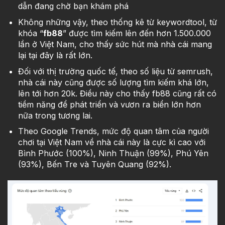
dẫn đang chờ bạn khám phá
Không những vậy, theo thống kê từ keywordtool, từ
khóa “
fb88
” được tìm kiếm lên đến hơn 1.500.000
lần ở Việt Nam, cho thấy sức hút mà nhà cái mang
lại tại đây là rất lớn.
Đối với thị trường quốc tế, theo số liệu từ semrush,
nhà cái này cũng được số lượng tìm kiếm khá lớn,
lên tới hơn 20k. Điều này cho thấy fb88 cũng rất có
tiềm năng để phát triển và vươn ra biển lớn hơn
nữa trong tương lai.
Theo Google Trends, mức độ quan tâm của người
chơi tại Việt Nam về nhà cái này là cực kì cao với
Bình Phước (100%), Ninh Thuận (99%), Phú Yên
(93%), Bến Tre và Tuyên Quang (92%).