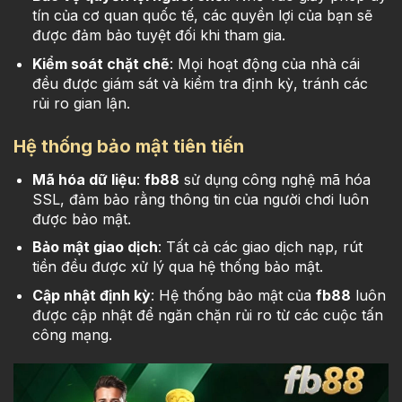
tín của cơ quan quốc tế, các quyền lợi của bạn sẽ
được đảm bảo tuyệt đối khi tham gia.
Kiểm soát chặt chẽ
: Mọi hoạt động của nhà cái
đều được giám sát và kiểm tra định kỳ, tránh các
rủi ro gian lận.
Hệ thống bảo mật tiên tiến
Mã hóa dữ liệu
:
fb88
sử dụng công nghệ mã hóa
SSL, đảm bảo rằng thông tin của người chơi luôn
được bảo mật.
Bảo mật giao dịch
: Tất cả các giao dịch nạp, rút
tiền đều được xử lý qua hệ thống bảo mật.
Cập nhật định kỳ
: Hệ thống bảo mật của
fb88
luôn
được cập nhật để ngăn chặn rủi ro từ các cuộc tấn
công mạng.