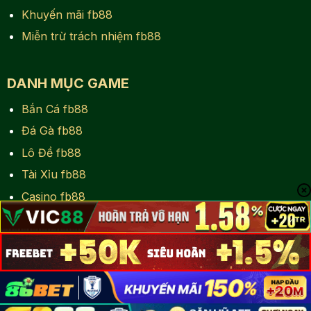
Khuyến mãi fb88
Miễn trừ trách nhiệm fb88
DANH MỤC GAME
Bắn Cá fb88
Đá Gà fb88
Lô Đề fb88
Tài Xỉu fb88
Casino fb88
Cược E-Sport fb88
Xổ Số fb88
FB88 © 2025. All rights reserved.